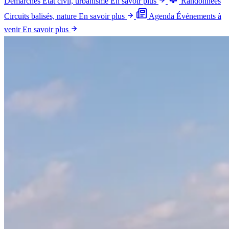
Démarches
État civil, urbanisme
En savoir plus
Randonnées
Circuits balisés, nature
En savoir plus
Agenda
Événements à
venir
En savoir plus