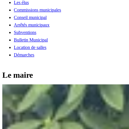
Les élus
Commissions municipales
Conseil municipal
Arrêtés municipaux
Subventions
Bulletin Municipal
Location de salles
Démarches
Le maire